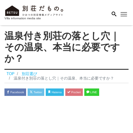
Me
Villa information media site
温泉付き別荘の落とし穴｜
その温泉、本当に必要です
か？
TOP
別荘選び
温泉付き別荘の落とし穴｜その温泉、本当に必要ですか？
Facebook
Twitter
Hatena
Pocket
LINE